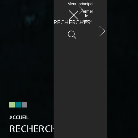
Menu
principal
Fermer
le
menu
RECHERCHER
ACCUEIL
RECHERCHE