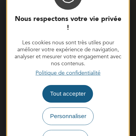
Nous respectons votre vie privée
Menu
principal
!
Fermer
le
menu
RECHERCHER
Les cookies nous sont très utiles pour
améliorer votre expérience de navigation,
analyser et mesurer votre engagement avec
Mairie de Capdenac-Gare
nos contenus.
1 avenue Albert Thomas – BP 29
12700 CAPDENAC-GARE
Politique de confidentialité
05 65 80 22 22
Accueil mairie :
Tout accepter
du lundi au vendredi : 8h - 12h et 13h30 -
17h
Personnaliser
CONTACTEZ-NOUS