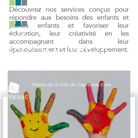
Panneau de gestion des cookies
Découvrez nos services conçus pour
répondre aux besoins des enfants et
jeunes enfants et favoriser leur
éducation, leur créativité en les
ACCUEIL
accompagnant dans leur
ENFANCE ET JEUNESSE
épanouissement et leur développement.
Mairie de la Ville de Capdenac-Gare