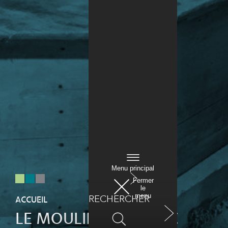
Menu
principal
Fermer
le
menu
RECHERCHER
ACCUEIL
LE MOULIN DE VITRAC